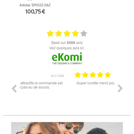
Adidas SP0122-26Z
100,75 €
+ D'INFOS
basé sur
5459
avis
Voir quelques avis ici.
18.07.2026
06.07.2026
ande est
Super lunette merci pour les lunettes pour l'éclipse
Prix attr
les t
différen
des lune
reçu so