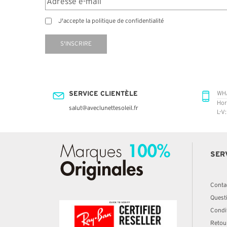
J'accepte la politique de confidentialité
S'INSCRIRE
SERVICE CLIENTÈLE
WH
Hor
salut@aveclunettesoleil.fr
L-V
SER
Conta
Quest
Condit
Retou