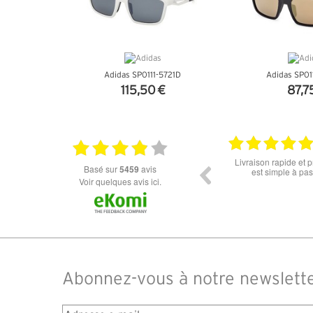
Adidas SP0111-5721D
Adidas SP01
115,50 €
87,7
+ D'INFOS
+ D'I
18.06.2026
Prix attractif, frais de port faible, un grand choix
tout est parfait , que
basé sur
5459
avis
dans les types de lunettes. Attention: les stocks
ou la liv
des différents produits ne sont pas à jour. J'ai
Voir quelques avis ici.
commandé des lunettes Nike disponible sous 7 à
14 jours. J'ai reçu sous 3 jours. Attention aux avis
truspilot qui reflètent pas le site
Abonnez-vous à notre newslett