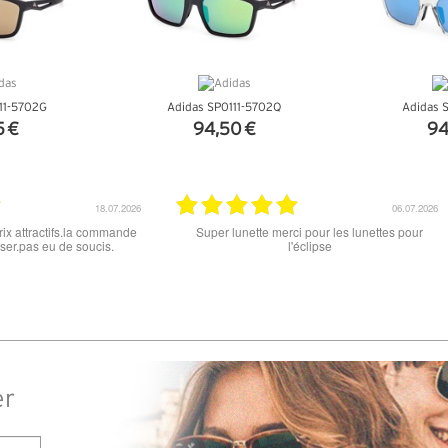
11-5702G
Adidas SP0111-5702Q
Adidas 
5 €
94,50 €
94
NFOS
+ D'INFOS
+ D
15.06.2026
12.06.2026
 ce soit le produit commandé
super les lunettes, très cool, merci
raison . merci
er