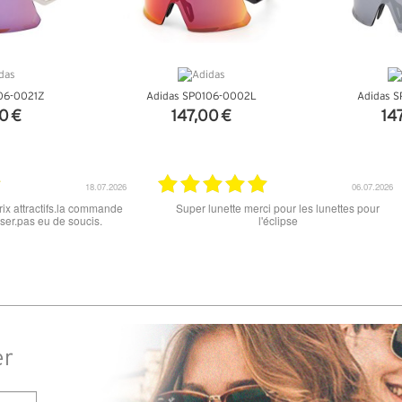
06-0021Z
Adidas SP0106-0002L
Adidas 
0 €
147,00 €
14
NFOS
+ D'INFOS
+ D
15.06.2026
12.06.2026
 ce soit le produit commandé
super les lunettes, très cool, merci
raison . merci
er