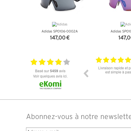
Adidas SP0106-0002A
Adidas SP01
147,00 €
147,0
+ D'INFOS
+ D'I
18.06.2026
Prix attractif, frais de port faible, un grand choix
tout est parfait , que
basé sur
5459
avis
dans les types de lunettes. Attention: les stocks
ou la liv
des différents produits ne sont pas à jour. J'ai
Voir quelques avis ici.
commandé des lunettes Nike disponible sous 7 à
14 jours. J'ai reçu sous 3 jours. Attention aux avis
truspilot qui reflètent pas le site
Abonnez-vous à notre newslett