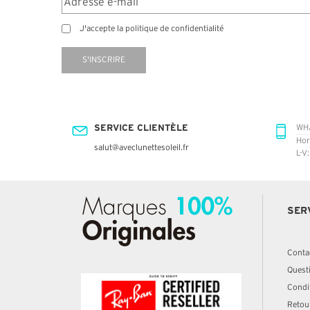
J'accepte la politique de confidentialité
S'INSCRIRE
SERVICE CLIENTÈLE
WH
Hor
salut@aveclunettesoleil.fr
L-V
SER
Conta
Quest
Condit
Retou