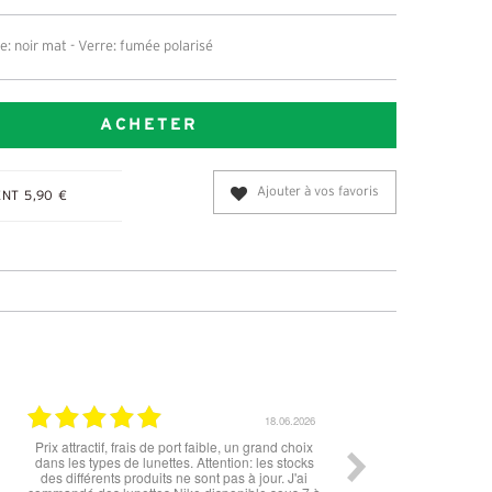
: noir mat - Verre: fumée polarisé
ACHETER
Ajouter à vos favoris
NT 5,90 €
12.06.2026
11.06.
lunettes, très cool, merci
Rien à redire si ce n'est la livraison qui est 
peu longue à mon goût. Cependant les lunet
sont top !!