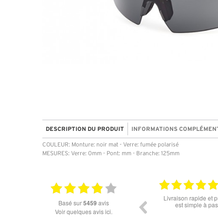
DESCRIPTION DU PRODUIT
INFORMATIONS COMPLÉMEN
COULEUR: Monture: noir mat - Verre: fumée polarisé
MESURES: Verre: 0mm - Pont: mm - Branche: 125mm
06.07.2026
18.06
 merci pour les lunettes pour
Prix attractif, frais de port faible, un grand c
basé sur
5459
avis
l'éclipse
dans les types de lunettes. Attention: les st
Voir quelques avis ici.
des différents produits ne sont pas à jour. J