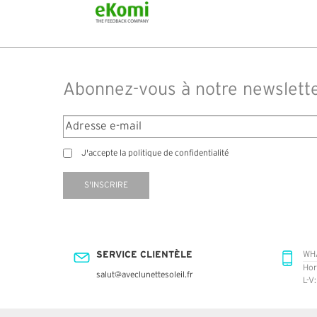
commandé des lunettes Nike disponible sou
14 jours. J'ai reçu sous 3 jours. Attention aux
truspilot qui reflètent pas le site
Abonnez-vous à notre newslett
J'accepte la politique de confidentialité
S'INSCRIRE
SERVICE CLIENTÈLE
WH
Hor
salut@aveclunettesoleil.fr
L-V