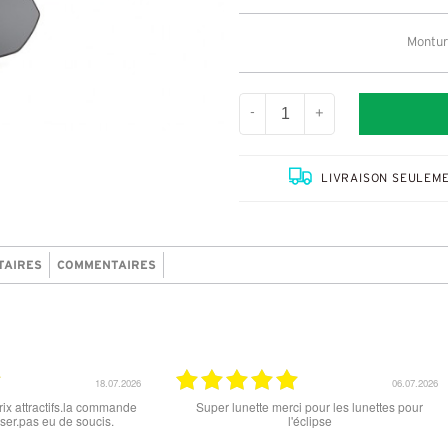
Monture
-
+
LIVRAISON SEULEME
TAIRES
COMMENTAIRES
.2026
15.06.2026
hoix
tout est parfait , que ce soit le produit commandé
super les 
ocks
ou la livraison . merci
'ai