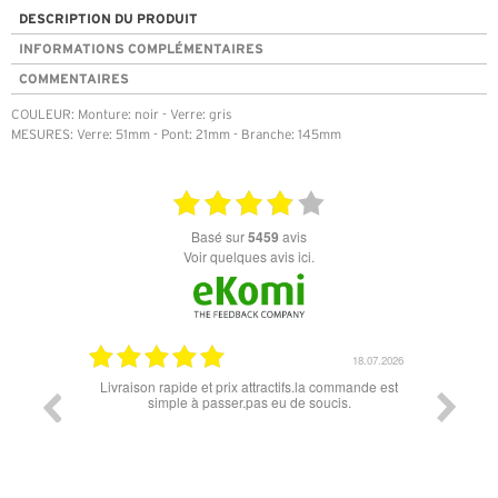
DESCRIPTION DU PRODUIT
INFORMATIONS COMPLÉMENTAIRES
COMMENTAIRES
COULEUR: Monture: noir - Verre: gris
MESURES: Verre: 51mm - Pont: 21mm - Branche: 145mm
basé sur
5459
avis
Voir quelques avis ici.
07.04.2026
18.07.2026
 conforme
Livraison rapide et prix attractifs.la commande est
Super lu
simple à passer.pas eu de soucis.